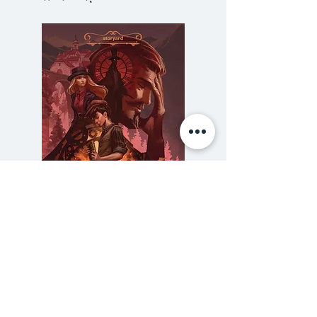
อเมริกัน โด่งดังไปทั่วโลก ประการ
แรก เขาเป็นผู้สร้างศาสตราจารย์
เอ๊ส. เอ๊ฟ. เอ๊กซ์. ฟาน ดูเซิ่น
นักสืบเจ้าของฉายา "เครื่องจักรนัก
คิด" ประการที่สอง เขาเสียขีวิตไป
พร้อมกับการอับปางของเรือเดิน
สมุทรไททานิค ในคืนวันที่ 14-15
เมษายน 1912 ว่ากันว่า ถ้าเขาไม่เสีย
ชีวิตไปตั้งแต่หนุม อกาธา คริสตี้จะมี
คู่แข่งที่น่ากลัว หลักฐานที่พิสูจน์คำ
กล่าวนี้คือ ผลงานเรื่องสั้น
ความลับของสารวัตร (สตีมฟีลด์
777 โรงแรมรวมนัก
เครื่องจักรนักคิดที่เขาเขียนฝากไว้ใน
เล่ม 3)
บรรณพิภพจำนวนรวม 50 เรื่อง