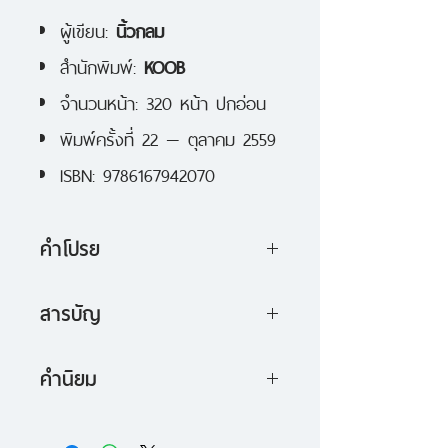
ผู้เขียน:
นิ้วกลม
สำนักพิมพ์:
KOOB
จำนวนหน้า: 320 หน้า ปกอ่อน
พิมพ์ครั้งที่ 22 — ตุลาคม 2559
ISBN: 9786167942070
คำโปรย
เคล็ดวิชาแห่งความสุข และแรง
สารบัญ
บันดาลใจแกล้มกำลังใจอุ่นๆ
- แม่ของเพื่อน "เมื่อรัก เราจะให้
คำนิยม
อภัย เมื่อให้อภัย เราจะรัก"
ข้อคิดและแรงบันดาลใจจากสรรพสิ่ง
"คนส่วนใหญ่อาจมองว่างานเขียน
- เอลวิส โจว "ความปลอดภัยไม่เคย
รอบตัว อ่านแล้วมีแรงพลัง เปลี่ยน