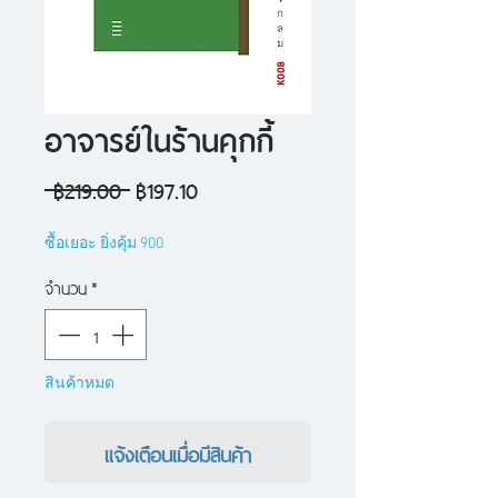
อาจารย์ในร้านคุกกี้
ราคา
ราคา
 ฿219.00 
฿197.10
ปกติ
ขาย
ซื้อเยอะ ยิ่งคุ้ม 900
ลด
จำนวน
*
สินค้าหมด
แจ้งเตือนเมื่อมีสินค้า