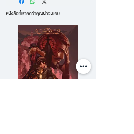
ของ "นิ้วกลม" มีจุดเด่นเพราะความ
ทำให้ใครเติบโต"
โลกหมองหม่นให้สดใส เปลี่ยน
หนังสือที่เราคิดว่าคุณน่าจะชอบ
ช่างคิด ไม่ผิดหรอกครับ!!! แต่ที่เหนือ
- หูฟัง "ความหงุดหงิดเป็นส่วนหนึ่ง
ความเฉื่อยเนือยในใจเป็นความฮึกเหิม
กว่าความช่างคิดก็คือ...ใจ ใจที่เปิด
ของความสุข"
แล้วคุณจะรักการเรียนรู้จากอาจารย์
กว้างยอมรับสิ่งใหม่เสมอ ตาที่มอง
- เพะชะคุชะ "เอาเวลาด่าว่าตดคนอื่น
นอกห้องเรียน เปลี่ยนดวงตาคู่ใหม่
เห็นรายละเอียด สมองที่ช่างคิด แต่
เหม็น มาตดเองดีกว่า"
ให้มองเห็นบทเรียนดีๆ ในทุกวันของ
ถ้าปราศจาก "ใจ" ที่กว้างพอ ก็คง
- เข็มกับไม้จิ้มฟัน "เราต่างมีความ
ชีวิต
ไม่มี "อาจารย์ในร้านคุกกี้" เล่มนี้ "
สามารถมากกว่าที่เราถนัด"
- หนุ่มเมืองจันท์
- ชายเข็นรถที่เยาวราช "เปลี่ยนคำ
หากคุณกำลังต้องการแรงบันดาลใจ
เปลี่ยนความรู้สึก"
หนังสือเล่มนี้เหมาะกับคุณ!
- นักร้องนำกับศูนย์หน้า "ผมไม่ได้
ทำ เราช่วยกันทำ"
- โฆษณาฮอนด้า "Hate
ความลับของสารวัตร (สตีมฟีลด์
777 โรงแรมรวมนัก