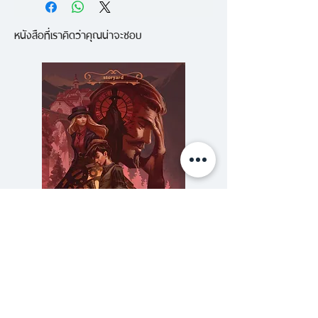
ความรู้สึกชัดอย่างใหม่ ว่าของขวัญ
หนังสือที่เราคิดว่าคุณน่าจะชอบ
แห่งชีวิตเป็นเพียงของชั่วคราว เรา
เลือกที่จะอยู่อย่าง “ไม่แบ่งแยกอีก
ต่อไป” เพียงเพราะมันเขลาหากจะไม่
ใช้ชีวิตอย่างนั้น เมื่อเรามีชีวิตตาม
ทางเลือกนี้ เราจะเห็นอย่างแจ่มชัดว่า
ชีวิตทั้งปวงที่อยู่รอบตัวเราคือ “สิ่งที่
มีค่าต่อโลกนี้” และเราจะพบหนทางที่
จะเคารพ ให้เกียรติแก่จิตวิญญาณ
ในตัวเรา และสรรพสัตว์ที่หนีความ
ตายไม่พ้นมากยิ่งขึ้นและยิ่งขึ้น
ความลับของสารวัตร (สตีมฟีลด์
777 โรงแรมรวมนัก