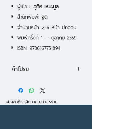
ผู้เขียน:
อุทิศ เหมะมูล
สำนักพิมพ์:
จุติ
จำนวนหน้า: 256 หน้า ปกอ่อน
พิมพ์ครั้งที่ 1 — ตุลาคม 2559
ISBN: 9786167751894
คำโปรย
"จงแสดงให้เห็น อย่าเพียงเอาแต่
บอกเล่า" คือสิ่งที่นักเขียนมักได้ยินได้
หนังสือที่เราคิดว่าคุณน่าจะชอบ
ฟังเสมอๆ และคุณก็คิดว่ามันยังใช้
การได้ดี