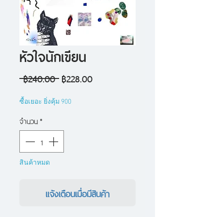
หัวใจนักเขียน
ราคา
ราคา
 ฿240.00 
฿228.00
ปกติ
ขาย
ซื้อเยอะ ยิ่งคุ้ม 900
ลด
จำนวน
*
สินค้าหมด
แจ้งเตือนเมื่อมีสินค้า