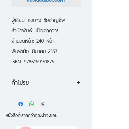
ผู้เขียน: องอาจ ชัยชาญชีพ
สำนักพิมพ์: เป็ดเต่าควาย
จำนวนหน้า: 240 หน้า
พิมพ์เมื่อ: มีนาคม 2557
ISBN: 9786169161875
คำโปรย
"หัวแตงโม ซีกที่ 3 มุมมองของ
แตงโม" เป็นเล่มหนึ่งใน "การ์ตูนชุด
หนังสือที่เราคิดว่าคุณน่าจะชอบ
หัวแตงโม" ที่ได้รับความนิยมมายา
วนานกว่า 10 ปี โดยในเล่มนี้ คุณจะ