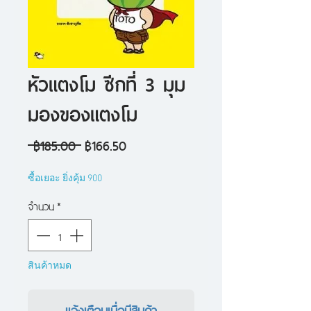
หัวแตงโม ซีกที่ 3 มุม
มองของแตงโม
ราคา
ราคา
 ฿185.00 
฿166.50
ปกติ
ขาย
ซื้อเยอะ ยิ่งคุ้ม 900
ลด
จำนวน
*
สินค้าหมด
แจ้งเตือนเมื่อมีสินค้า