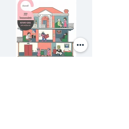
ได้รู้จักกับ "โตโต้-หัวแตงโม" และ
เหตุการณ์ต่างๆ ที่เขาได้เข้าไปมีส่วน
ร่วม ผู้คนที่เขาได้พบเจอ รวมถึงไป
ถึงสถานการณ์ต่างๆ ที่เขาอาจเป็น
เพียงผู้เฝ้ามองอยู่ห่างๆ เนื้อหา
แต่ละตอนเต็มไปด้วยความอบอุ่น น่า
รัก และมีมุมมองต่อสถานการณ์
ต่างๆ ที่น่าสนใจ ชวนให้ผู้อ่านได้
ขบคิดและตั้งคำถามไปพร้อมๆ กับ
777 โรงแรมรวมนักฆ่า
รักสุดสวิส The Secret 
มุขตลกน่ารักๆ อีกทั้งสาระที่จะ
ราคาปกติ
ราคาขายลด
฿320.00
฿288.00
กระตุ้นจินตนาการและความคิดใน
ซื้อเยอะ ยิ่งคุ้ม 900
สมองของเราให้เปิดขึ้นอย่างสว่างไสว