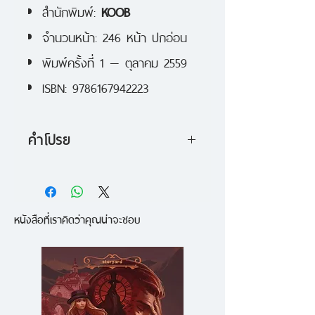
สำนักพิมพ์:
KOOB
จำนวนหน้า: 246 หน้า ปกอ่อน
พิมพ์ครั้งที่ 1 — ตุลาคม 2559
ISBN: 9786167942223
คำโปรย
หล่นไปในสมมุติ
หนังสือที่ว่าด้วย
หนังสือ (และหนัง) ของนิ้วกลม ที่จะ
หนังสือที่เราคิดว่าคุณน่าจะชอบ
พาคุณไปสัมผัสรสหลากหลายจาก
วรรณกรรม ภาพยนตร์ ทั้งหวาน
ขม กลมกล่อม ลุ่มลึก และอบอุ่นใน
เล่มเดียว