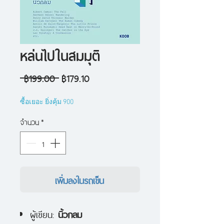
หล่นไปในสมมุติ
ราคา
ราคา
 ฿199.00 
฿179.10
ปกติ
ขาย
ซื้อเยอะ ยิ่งคุ้ม 900
ลด
จำนวน
*
เพิ่มลงในรถเข็น
ผู้เขียน:
นิ้วกลม