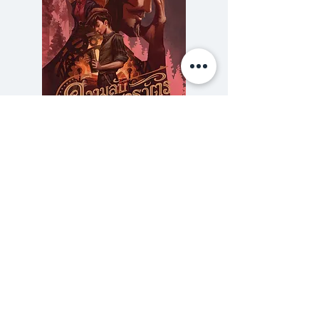
ความลับของสารวัตร (สตีมฟีลด์
777 โรงแรมรวมนัก
เล่ม 3)
ราคา
฿275.00
ซื้อเยอะ ยิ่งคุ้ม 900