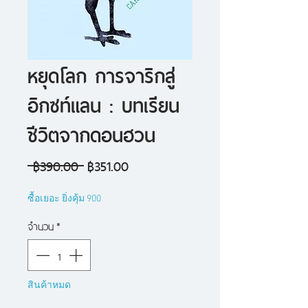
หยุดโลก การจาริกสู่
อิกซท์แลน : บทเรียน
ชีวิตจากดอนฮวน
ราคา
ราคา
 ฿390.00 
฿351.00
ปกติ
ขาย
ซื้อเยอะ ยิ่งคุ้ม 900
ลด
จำนวน
*
สินค้าหมด