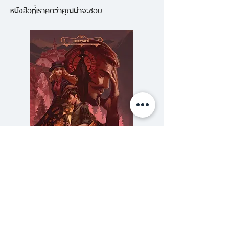
หนังสือที่เราคิดว่าคุณน่าจะชอบ
ทางแสวงหาและประสบการณ์ทางจิต
วิญญาณพิเศษสุดของ
คาร์ลอส
คาสตาเนด้า
นักเขียนและนัก
มานุษยวิทยาชาวอเมริกันผู้ล่วงลับ
ในปี 1961 นักมานุษยวิทยาหนุ่ม
คาร์ลอส คาสตาเนด้า จาก
มหาวิทยาลัยแคลิฟอร์เนีย ลอสแอน
เจลิส ได้เดินทางไปยังชุมชนของชาว
อินเดียนแดงในทะเลทรายทางภาคใต้
แถวมณฑลอริโซน่าของอเมริกาและ
ความลับของสารวัตร (สตีมฟีลด์
777 โรงแรมรวมนัก
มลรัฐโซโนร่าของเม็กซิโกเพื่อหา
เล่ม 3)