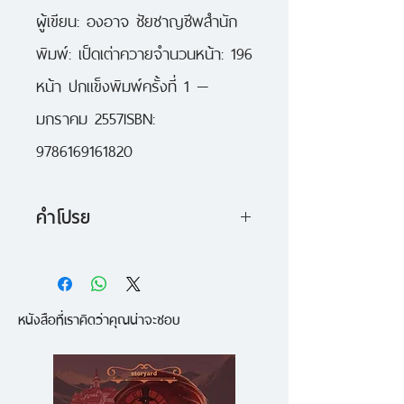
ผู้เขียน: องอาจ ชัยชาญชีพสำนัก
พิมพ์: เป็ดเต่าควายจำนวนหน้า: 196 
หน้า ปกแข็งพิมพ์ครั้งที่ 1 — 
มกราคม 2557ISBN: 
9786169161820
คำโปรย
เรื่องราวของหมูน้อย "กองดิน" ที่
เกิดมามีปีกเล็กๆ ติดตัวมาตั้งแต่เกิด
หนังสือที่เราคิดว่าคุณน่าจะชอบ
เธอมีความฝันที่อยากจะบินให้ได้ และ
เฝ้าฝึกฝนพยายามวันแล้ววันเล่า แต่
ก็มีอุปสรรคอันยิ่งใหญ่ที่ขวางทาง