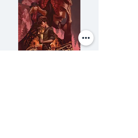
เธออยู่ นั่นก็คือสังคมหมูรอบข้าง
ความลับของสารวัตร (สตีมฟีลด์
777 โรงแรมรวมนัก
เล่ม 3)
ราคา
฿275.00
ซื้อเยอะ ยิ่งคุ้ม 900