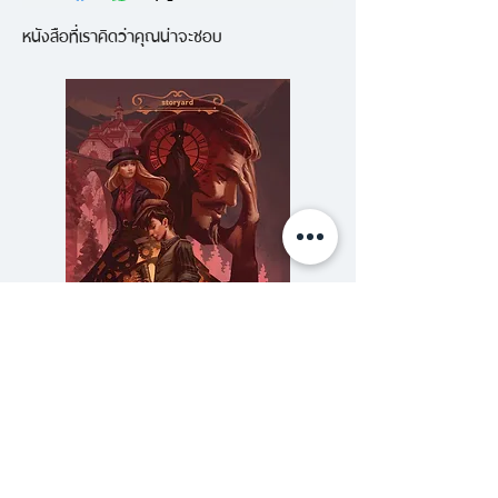
เป็นหัวหน้านำพาเหล่าศิษย์ชั้นหนึ่ง
หนังสือที่เราคิดว่าคุณน่าจะชอบ
ของสถานศึกษา เดินทางไปฝึกภาค
ปฏิบัติที่ชายแดน ซึ่งเป็นธรรมเนียมที่
กระทำกันเป็นประจำทุกปี
ทว่าแทนที่จะไปเป็นทัพหนุนที่ค่าย
ทหารอันแสนสงบ และอากาศอบอุ่น
ทางทิศใต้ตามกำหนดการเดิม เมื่อ
ทางเหนือส่อเค้ามีภัย อีกทั้งเหล่ายอด
ฝีมือรุ่นเยาว์ทั่วยุทธภพพากันไปเปิด
ตัวที่นั่น แล้วมีหรือที่ต้าถังจะไม่ส่ง
ไป
ความลับของสารวัตร (สตีมฟีลด์
777 โรงแรมรวมนัก