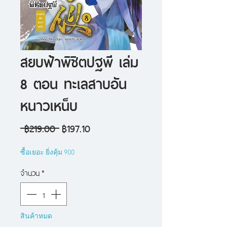
สยบฟ้าพิชิตปฐพี เล่ม
8 ตอน ทะเลสาบอัน
หนาวเหน็บ
ราคา
ราคา
 ฿219.00 
฿197.10
ปกติ
ขาย
ซื้อเยอะ ยิ่งคุ้ม 900
ลด
จำนวน
*
สินค้าหมด