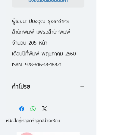
ผู้เขียน: ปองวุฒิ รุจิระชาคร
สำนักพิมพ์ แพรวสำนักพิมพ์
จำนวน 205 หน้า
เดือนปีที่พิมพ์ พฤษภาคม 2560
ISBN: 978-616-18-18821
คำโปรย
ลืมตาตื่นอีกครั้ง...ในเวลาอัน
สมควร เป็นรวมเรื่องสั้นสะท้อน
หนังสือที่เราคิดว่าคุณน่าจะชอบ
สังคม มีทั้งสมจริงและเหนือจริง จิก
กัด แสบ