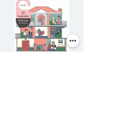
สัน สะท้อน ระทด รื่นเริง หดหู่ สังเ
วช ครบรสครบชาติเท่าที่รวมเรื่องสั้น
ชุดหนึ่งสมควรจะมี เป็นงานที่กล้าพูด
ได้ว่า แสดงศักยภาพของผู้เขียนออก
มาได้อย่างสมบูรณื บ่งให้เห็นถึง
ความสามารถอันหลากหลายในการ
เขียนงานได้เกือบทุกประเภท เรื่องย่อ
ของเรื่องสั้นแต่ละเรื่องมีดังนี้
777 โรงแรมรวมนักฆ่า
รักสุดสวิส The Secret 
1.ลืมตาตื่นอีกครั้ง...ในเวลาอัน
ราคาปกติ
ราคาขายลด
฿320.00
฿288.00
สมควร / 2.หมาจร / 3.บทสนทนา
ซื้อเยอะ ยิ่งคุ้ม 900
บนชั้นหนังสือสูงระดับสายตา /