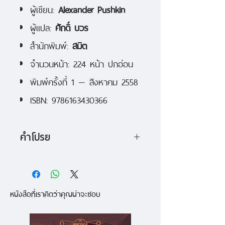
ผู้เขียน:
Alexander Pushkin
ผู้แปล:
ศักดิ์ บวร
สำนักพิมพ์:
สมิต
จำนวนหน้า: 224 หน้า ปกอ่อน
พิมพ์ครั้งที่ 1 — สิงหาคม 2558
ISBN: 9786163430366
คำโปรย
ไพออต อังเดร เปโตรวิชเป็นเด็ก
หนุ่มที่บิดาส่งไปฝึกวิชาการทหารที่
หนังสือที่เราคิดว่าคุณน่าจะชอบ
ค่ายทหารชื่อเบโลกอร์ซ ฟอร์ทที่อยู่
บริเวณชายแดนเพื่อให้เป็นทหารที่มี