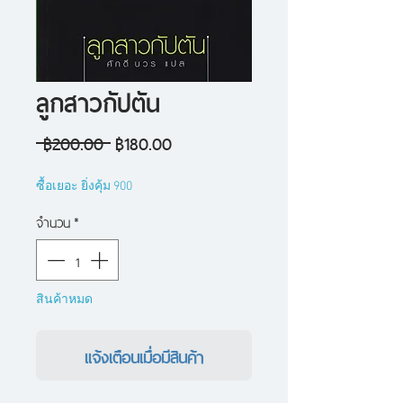
ลูกสาวกัปตัน
ราคา
ราคา
 ฿200.00 
฿180.00
ปกติ
ขาย
ซื้อเยอะ ยิ่งคุ้ม 900
ลด
จำนวน
*
สินค้าหมด
แจ้งเตือนเมื่อมีสินค้า