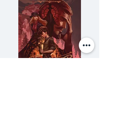
เกียรติและมีศักดิ์ศรี เมื่อเขาเดินทาง
ไปถึงได้ไม่นาน เขาก็ตกหลุมรักกับมา
เรีย อีวาน็อฟนา บุตรสาวของผู้
บังคับบัญชา แต่ความรักยังไปไม่ถึง
ไหนก็พอดีเกิดการกบฏขึ้นเขาจึงต้งอ
ช่วยเธอให้พ้นจากเงื้อมมือของคนชั่ว
ผลงานของอเล็กซานเดอร์ พุชกินถูก
วิพากษ์วิจารณ์จากคอลัมนิสต์และ
ความลับของสารวัตร (สตีมฟีลด์
777 โรงแรมรวมนัก
นักการเมืองค่อนข้างมาก แต่
เล่ม 3)
อย่างไรก็ตามเขาก็เป็นหนึ่งในบรรดา
ราคา
฿275.00
นักเขียนผู้ยิ่งยงของรัสเซียตลอดกาล
ซื้อเยอะ ยิ่งคุ้ม 900