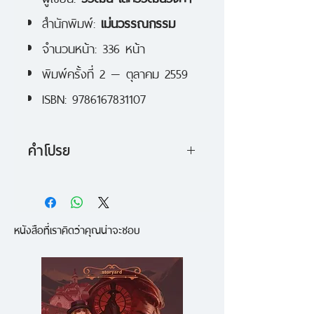
สำนักพิมพ์:
เม่นวรรณกรรม
จำนวนหน้า: 336 หน้า
พิมพ์ครั้งที่ 2 — ตุลาคม 2559
ISBN: 9786167831107
คำโปรย
“ยูโทเปียชำรุด” รวมเรื่องสั้นจำนวน
9 เรื่อง ของ วิวัฒน์ เลิศวิวัฒน์
หนังสือที่เราคิดว่าคุณน่าจะชอบ
วงศา
วิวัฒน์มิได้หยิบจับปัญหาทางการ
เมืองเพียงอย่างเดียว เขายังสนใจนำ