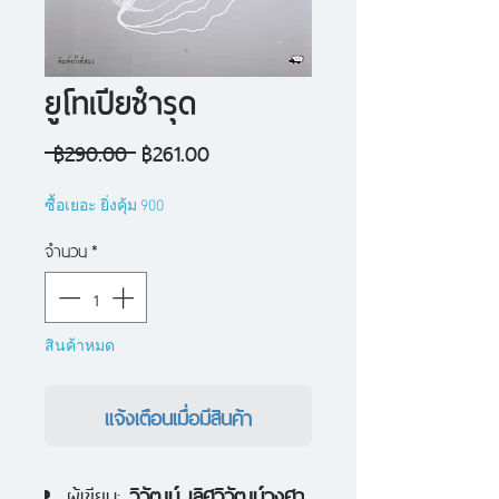
ยูโทเปียชำรุด
ราคา
ราคา
 ฿290.00 
฿261.00
ปกติ
ขาย
ซื้อเยอะ ยิ่งคุ้ม 900
ลด
จำนวน
*
สินค้าหมด
แจ้งเตือนเมื่อมีสินค้า
ผู้เขียน:
วิวัฒน์ เลิศวิวัฒน์วงศา