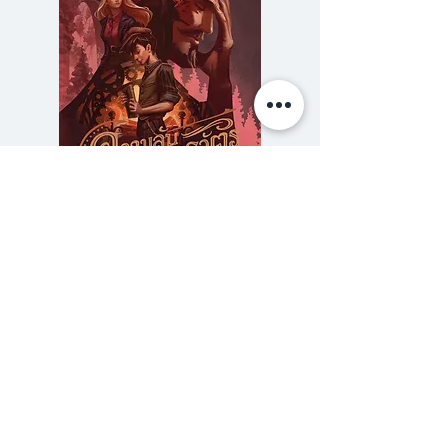
เสนอสภาพสังคมที่เจ็บป่วย ผู้คน
ชำรุดผุกร่อน ความรักที่ล่มสลาย
ความโดดเดี่ยวแสนสาหัสของจิต
วิญญาณ อาชญากรรม และภาวะ
ของผู้กระทำต่อมนุษย์ด้วยกันเอง
มุมมองในเรื่องสั้นของวิวัฒน์ก้าวไป
ไกล เขาสนใจเรื่องราวของมนุษย์ตัว
ความลับของสารวัตร (สตีมฟีลด์
777 โรงแรมรวมนัก
เล็กๆ ประวัติศาสตร์ที่ไม่มีใครอยาก
เล่ม 3)
เล่า ความทรงจำที่ถูกเลือก
ราคา
฿275.00
ครอบครัวที่ไม่มีใครจดจำ ความ
ซื้อเยอะ ยิ่งคุ้ม 900
โสมมด้านที่ลึกที่สุด นั่นทำให้ผู้อ่านได้
เข้าไปนั่งอยู่ในความปั่นป่วนกลาง