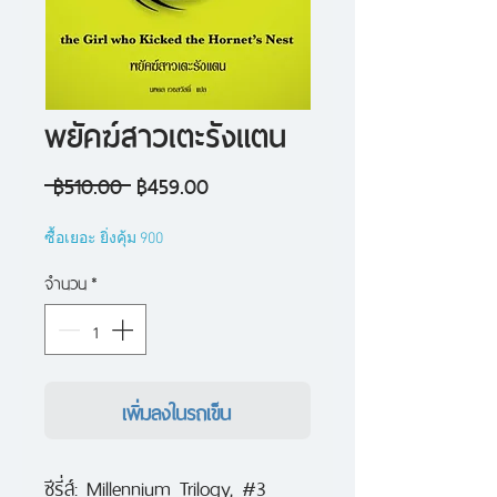
พยัคฆ์สาวเตะรังแตน
ราคา
ราคา
 ฿510.00 
฿459.00
ปกติ
ขาย
ซื้อเยอะ ยิ่งคุ้ม 900
ลด
จำนวน
*
เพิ่มลงในรถเข็น
ซีรี่ส์: Millennium Trilogy, #3
