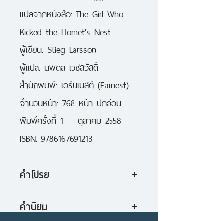
แปลจากหนังสือ: The Girl Who 
Kicked the Hornet's Nest

ผู้เขียน: Stieg Larsson

ผู้แปล: นพดล เวชสวัสดิ์

สำนักพิมพ์: เอิร์นเนสต์ (Earnest)

จำนวนหน้า: 768 หน้า ปกอ่อน

พิมพ์ครั้งที่ 1 — ตุลาคม 2558

ISBN: 9786167691213
คำโปรย
พยัคฆ์สาวเตะรังแตน
เป็นนิยายเล่ม
คำนิยม
สุดท้ายในชุดไตรภาค
มิลเลน