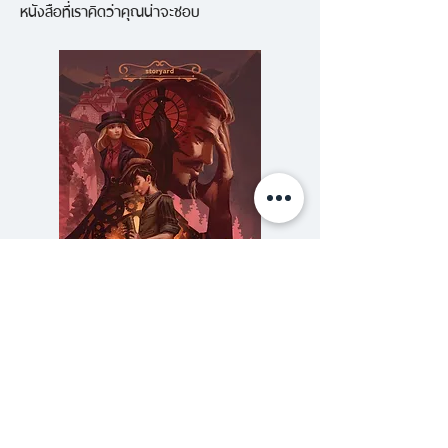
หนังสือที่เราคิดว่าคุณน่าจะชอบ
กรรมการตัดสินรางวัลวรรณกรรม
ระดับประเทศมากมาย อาทิ Young
Thai Artist Award และ รางวัล
วรรณกรรมสร้างสรรค์ยอดเยี่ยม
แห่งอาเซียน S.E.A. Write
ผู้วางหัวใจไว้ตรงหน้า รวบรวมคม
ความคิด มุมมองต่อชีวิต คุณค่า
ความเป็นมนุษย์ และจุดมุ่งหมาย
สูงสุดเชิงปรัชญา เป็นวิถีแห่งการ
วางหัวใจไว้ให้ผู้อ่านได้สัมผัสด้วย
ความลับของสารวัตร (สตีมฟีลด์
777 โรงแรมรวมนัก
ดวงใจของท่าน ดุจเดียวกัน
เล่ม 3)