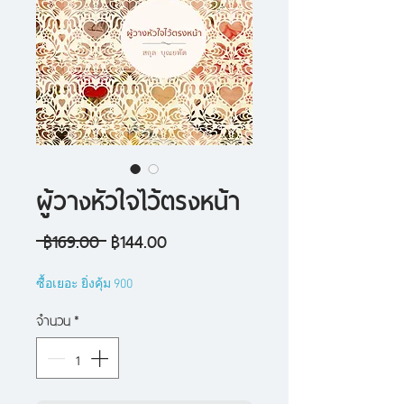
ผู้วางหัวใจไว้ตรงหน้า
ราคา
ราคา
 ฿169.00 
฿144.00
ปกติ
ขาย
ซื้อเยอะ ยิ่งคุ้ม 900
ลด
จำนวน
*