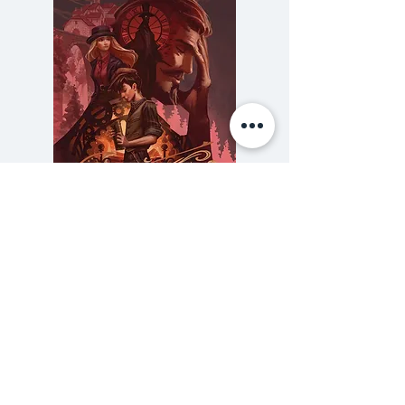
ในถ้วยชา เพื่อให้ผู้อ่านได้เสพทั้ง
ปัญญาไปพร้อมกับได้รับศานติ
ภายใน
เมื่อเริ่มรินชาลงถ้วย หาใช่ถ้วยที่
รองรับชา หากเป็นความว่างของ
ถ้วยนั้นต่างหาก ที่รองรับน้ำชาไว้
ดังศาสตราจารย์ที่แวะมาขอเรียนวิชา
เซนกับอาจารย์น่ำอิ่น เมื่ออาจารย์
ความลับของสารวัตร (สตีมฟีลด์
777 โรงแรมรวมนัก
รินน้ำชาให้เขาจนล้นถ้วย เขาได้แต่
เล่ม 3)
แปลกใจและหงุดหงิดว่า ทำไม
ราคา
฿275.00
อาจารย์ถึงได้รินน้ำจนล้นถ้วยเช่นนั้น
ซื้อเยอะ ยิ่งคุ้ม 900
อาจารย์จึงกล่าวว่า "ท่านก็เหมือนชา