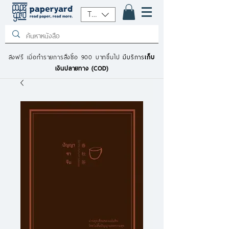
THB (฿)
ส่งฟรี เมื่อทำรายการสั่งซื้อ 900 บาทขึ้นไป
มีบริการ
เก็บ
เงินปลายทาง (COD)