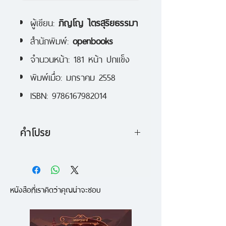
ผู้เขียน:
ภิญโญ ไตรสุริยธรรมา
สำนักพิมพ์:
openbooks
จำนวนหน้า: 181 หน้า ปกแข็ง
พิมพ์เมื่อ: มกราคม 2558
ISBN: 9786167982014
คำโปรย
หนังสือเล่มนี้เป็นการถ่ายทอด
ภูมิปัญญาของมหาปราชญ์อันยิ่ง
หนังสือที่เราคิดว่าคุณน่าจะชอบ
ใหญ่ของจีน ซึ่งได้ถูกหลอมรวมผ่าน
ดิน น้ำ ลม ไฟ กลายเป็นหนึ่งเดียว