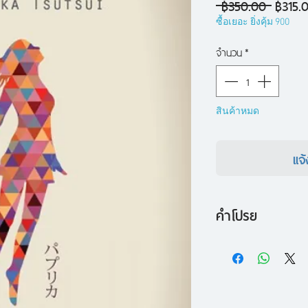
ราคา
 ฿350.00 
฿315.
ปกติ
ซื้อเยอะ ยิ่งคุ้ม 900
จำนวน
*
สินค้าหมด
แจ้
คำโปรย
“เธอคนนั้นชื่อ ปาปร
ความฝัน’ ปาปริกาเ
หน้าหวานสวยสะดุดตา