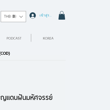
เข้าสู่ระบบ
THB (฿)
PODCAST
KOREA
 (COD)
ญแดนฝันมหัศจรรย์