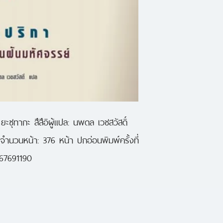
เมื่อต้นแบบอุปกรณ์ล
ขึ้นเพื่อใช้บำบัดรั
เกิดสูญหาย อัตซึโก
สถาบันวิจัยจิตเวช เ
ก่อตัวขึ้นภายในสถาบั
เริ่ม ‘ติดเชื้อ’ อา
ร้อนถึงปาปริกา ‘นั
ยะซุทากะ สึสึอิผู้แปล: นพดล เวชสวัสดิ์
ในความฝันลึกสุดขั้ว
)จำนวนหน้า: 376 หน้า ปกอ่อนพิมพ์ครั้งที่ 
แล้วความจริงกับควา
167691190
แยกแยะ ฝันซ้อนฝั
ก่อเกิดความโกลาหลใ
พบกับนิยายยอดเยี่ยมท