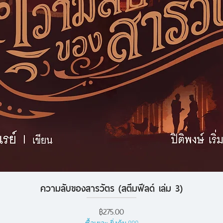
ความลับของสารวัตร (สตีมฟีลด์ เล่ม 3)
ดูข้อมูลด่วน
ราคา
฿275.00