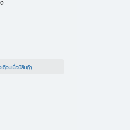
ราคา
00
ขาย
ลด
งเตือนเมื่อมีสินค้า
ิกา เธอเรียกตัวเองว่า ‘นักสืบ
ป็นนามแฝง อายุราวสิบแปดปี
 เขาลือกันอย่างนั้น”