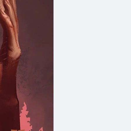
ืองสมัยใหม่ ที่คณะอักษรศาสตร์
นายแครนสตันตีพิมพ์หนังสือออก
olitical Dialogues พิจารณาดูแล้ว
ัญญาที่นิสิตจะพออ่านได้ จึงสั่งมา
ำหรับผู้ที่เรียนวิชานี้"
}
ได้ว่าเป็นสิ่งสนับสนุนการ
ในแนวคิดต่างๆ
กับกระบวนการของอำนาจ ที่
นิจฉัยปรากฏการณ์ทางสังคม