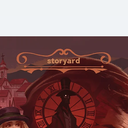
จริยธรรม และคุณธร
รนสตัน ได้ตีพิมพ์
กล่าวนี้เป็นเรื่องหล
มา ปรากฏว่าเป็นที่
เปลโตหรือก่อนหน้าน
เขา ก็มักมีออกอากาศ
มาทุกยุคทุกสมัย
พิมพ์ในหนังสือพิมพ์
นักเรียนมักฟังมักอ
เช่นนั้นด้วย บทสนท
ข้าพเจ้าจะเคยได้ยินม
"ภายหลัง เมื่อข้าพเ
จุฬาลงกรณ์มหาวิทยา
ธรรมศาสตร์ก็ดี ได
อังกฤษ ให้นิสิตนักศ