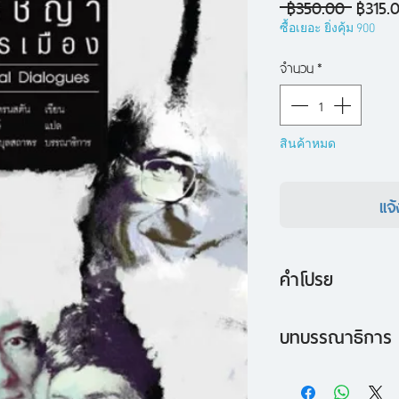
ราคา
 ฿350.00 
฿315.
ปกติ
ซื้อเยอะ ยิ่งคุ้ม 900
จำนวน
*
สินค้าหมด
แจ้
คำโปรย
ปรัชญาการเมือง
บทบรรณาธิการ
Political Dialogues
{ จากผู้เขียน }