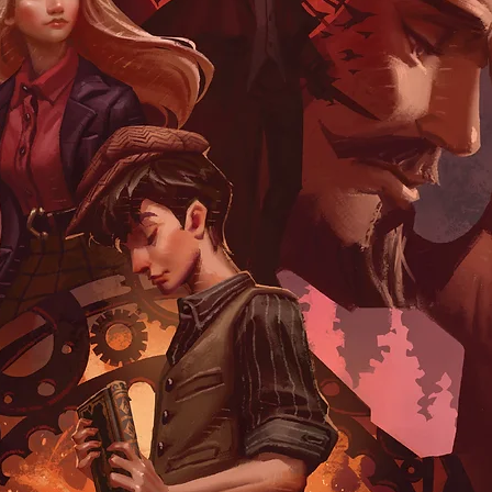
รับสอนปรัชญาการเม
ได้ไม่นาน ก็เผอิญ
มาใหม่ ให้ชื่อว่า P
เห็นว่าเหมาะแก่ภูมิป
ไว้ใช้เป็นหนังสือหลักส
—ส. ศิวรักษ์
{ จากบรรณาธิการ
"ปรัชญาการเมือง ถือ
แสวงหาความเข้าใจ
อันมีความสัมพันธ์
กำหนดการมองและวิ