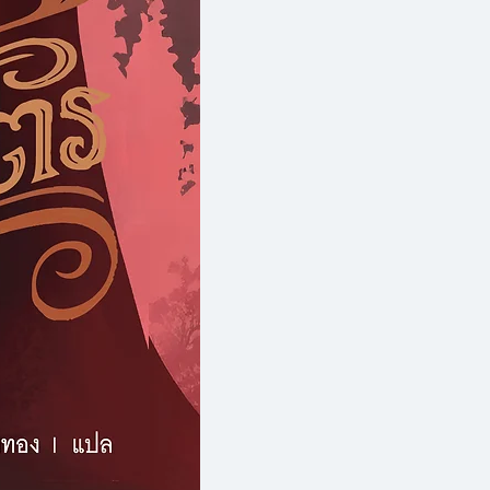
ให้ผู้ศึกษามีความเข้าใจอย่างลึกซึ้ง
นของปรากฏการณ์ ซึ่งผู้ศึกษา
 จะปฏิเสธหรือยอมรับองค์ประกอบ
กมาเหล่านั้นได้ด้วยตนเอง โดย
กปัจจุบัน ที่มีความแตกต่างทาง
อกมามากมาย การทำความเข้าใจ
ิดหรืออุดมการณ์ จะทำให้ผู้
ืนทางความคิดต่างๆ รวมไปถึง
ของตนเอง และสามารถเลือกที่จะ
ออุดมการณ์ในการใช้ชีวิต โดย
อื่น"
ร