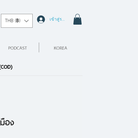
เข้าสู่ระบบ
THB (฿)
PODCAST
KOREA
 (COD)
มือง