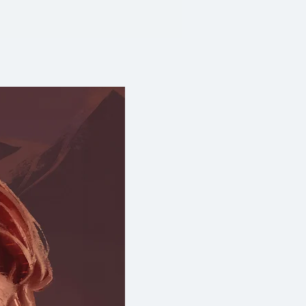
รมสำหรับพลเมือง เรื่องดัง
 "John Lock: A Biography" ออก
ักการทฤษฎีที่เกี่ยวกับรัฐมาแต่สมัย
กล่าวขวัญกันมาก และข้อเขียนของ
ั้น และเป็นปัญหาที่น่าสนใจตลอด
ทางวิทยุบีบีซี แล้วมักนำมาตี
 Listener เนืองๆ พวกเราที่เป็น
่าน และครูอาจารย์ก็มักแนะนำให้ทำ
นาบางเรื่องที่นำมาแปลนี้ ชะรอย
าแต่สมัยโน้นแล้วด้วยซํ้า
จ้ามีกิจต้องสอนปรัชญาที่
ลัยก็ดี ที่มหาวิทยาลัย
้มองหาตำรับตำราง่ายๆ ในภาษา
ึกษาอ่านอยู่เสมอ ยิ่งเมื่อตอนมา