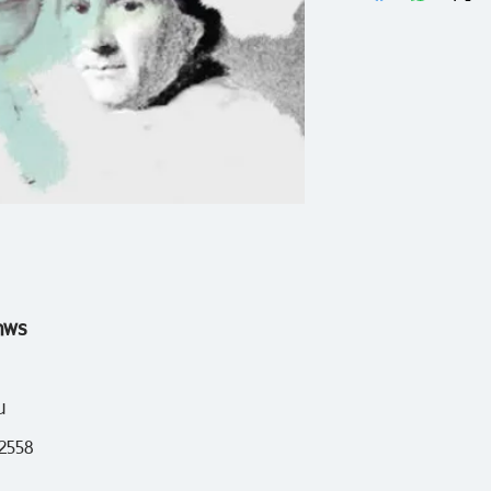
"บทสนทนาทั้งแปดในห
งานชิ้นสำคัญของ ม
ทางการเมือง หรือพูด
Cranston) นักปรัช
ปัญหาทางทฤษฎีการเ
School of Econom
เจริญ ความมีใจกว้า
พร้อมภาคผนวก >>
จริยธรรม และคุณธร
กับ อำนาจ"จากท่
กล่าวนี้เป็นเรื่องหล
ระหว่าง Noam Cho
เปลโตหรือก่อนหน้าน
"Human Nature : 
มาทุกยุคทุกสมัย"
ถาพร
—มอริซ แครนสตัน
บทสนทนาทั้งแปดในหน
ทางการเมือง หรือพูด
น
ปัญหาทางทฤษฎีการเ
 2558
{ จากผู้แปล}
เจริญ ความมีใจกว้า
"เมื่อข้าพเจ้าเรียน