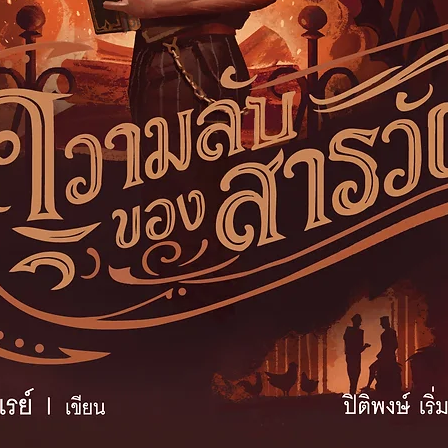
เป็นเครื่องมือที่ช่วย
จนถึงในระดับรากฐา
สามารถเลือกได้ว่า
ต่างๆ ที่แยกย่อยออ
เฉพาะอย่างยิ่งในโล
ความคิดแยกย่อยอ
จนถึงแก่นของความค
ศึกษาเข้าใจถึงจุดย
เข้าใจความต้องการ
สมาทานความคิด หรื
ไม่ตกเป็นเหยื่อของผู้
—ปิยศิลป์ บุลสถาพ