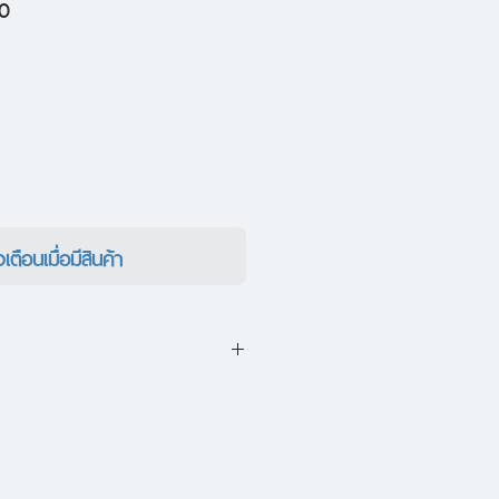
ราคา
00
ขาย
ลด
งเตือนเมื่อมีสินค้า
ป็นเรื่องจริง โบราณบอกเล่าไว้ทว่า
น มันคือ...นักสะสมฟัน ปิศาจที่ถูก
ยปี บัดนี้มันหลุดออกมาแล้วและ