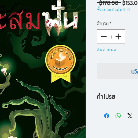
ราคา
 ฿170.00 
฿153.
ปกติ
ซื้อเยอะ ยิ่งคุ้ม 900
จำนวน
*
สินค้าหมด
แจ้
คำโปรย
นี่ไม่ใช่ฝันร้ายแต่เ
เราไม่ใส่ใจจนลืมเลือ
คุมขังมานานหลายร้อ