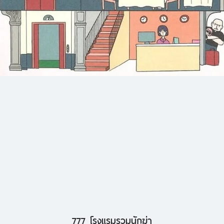
777 โรงแรมรวมนักฆ่า
ดูข้อมูลด่วน