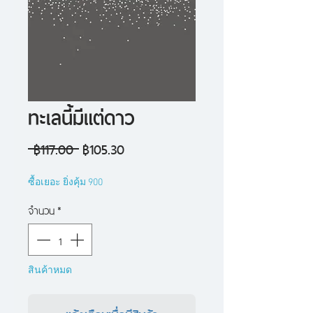
ทะเลนี้มีแต่ดาว
ราคา
ราคา
 ฿117.00 
฿105.30
ปกติ
ขาย
ซื้อเยอะ ยิ่งคุ้ม 900
ลด
จำนวน
*
สินค้าหมด