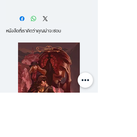
ทะเลนี้มีแต่ดาว ถ่ายทอดเรื่องราว
เกี่ยวกับเด็กหญิงสองคนที่อยู่ต่าง
หนังสือที่เราคิดว่าคุณน่าจะชอบ
เมืองและเป็นเพื่อนกันทางจดหมาย
คนหนึ่งอยู่ในโลกอันแสนสดใส ใน
ขณะที่อีกคนต้องพบเจอกับโรคร้าย
กำลังใจและความหวังของแต่ละฝ่าย
ถูกส่งถึงกันผ่านตัวอักษรและของ
ขวัญ ไลต์เฮาส์พับลิชชิ่งเล็งเห็นว่า
มิตรแท้คือสิ่งที่เราทุกคนต่างไขว่คว้า
และมิตรภาพคือของขวัญอันล้ำค่า
เราจึงคัดเลือกวรรณกรรมเล่มนี้มา
นำเสนอเพื่อให้ทุกคนเห็นคุณค่าของ