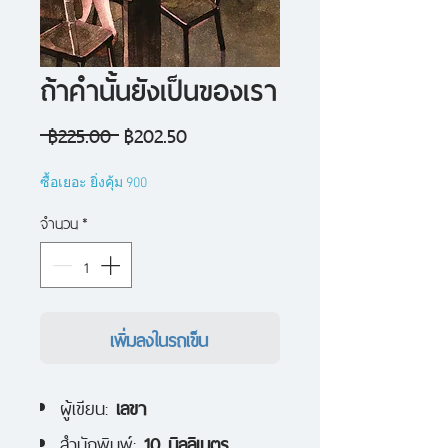
ถ้าคำนั้นยังเป็นของเรา
ราคา
ราคา
 ฿225.00 
฿202.50
ปกติ
ขาย
ซื้อเยอะ ยิ่งคุ้ม 900
ลด
จำนวน
*
เพิ่มลงในรถเข็น
ผู้เขียน:
เลขา
สำนักพิมพ์:
10 มิลลิเมตร