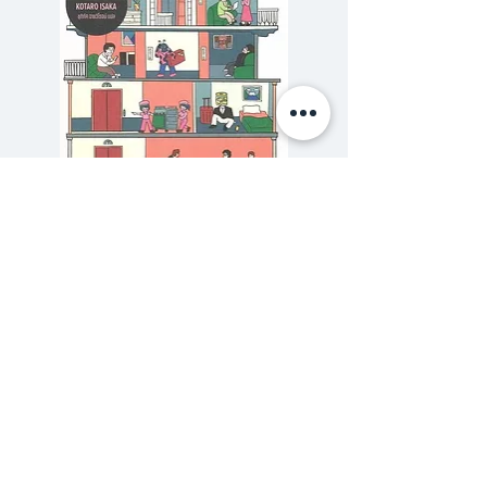
มากมายที่เสียงดังกว่าที่พูด หนึ่งใน
ข้อความที่สงสัยคือคำบางคำที่เรา
เคยให้ความสำคัญยังคงเป็นของเรา
สองคนอยู่หรือเปล่า
“ถ้าคำนั้นยังเป็นของเรา” หนังสือที่
ถ่ายทอดเนื้อหาผ่านนัยยะของสิ่ง
777 โรงแรมรวมนักฆ่า
รักสุดสวิส The Secret 
รอบตัว ผูกความหมายเหล่านั้นไว้
ราคาปกติ
ราคาขายลด
฿320.00
฿288.00
ด้วยเนื้อหามุมหม่นๆ ของความรัก
ซื้อเยอะ ยิ่งคุ้ม 900
และความสัมพันธ์