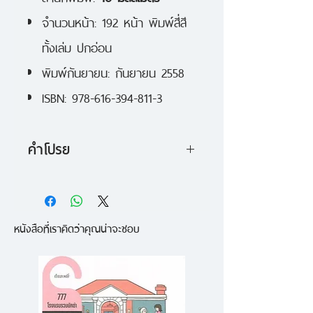
จำนวนหน้า: 192 หน้า พิมพ์สี่สี
ทั้งเล่ม ปกอ่อน
พิมพ์กันยายน: กันยายน 2558
ISBN: 978-616-394-811-3
คำโปรย
รอยร้าวเล็กๆ เป็นสาเหตุให้แก้วใบ
ใหญ่แตกได้ ปัญหาในความสัมพันธ์
หนังสือที่เราคิดว่าคุณน่าจะชอบ
ยิ่งเงียบเท่าไหร่ยิ่งน่ากลัวเท่านั้น คำ
พูดที่น้อยลงอาจเพราะรู้ว่าพูดไป
ทำให้ไม่เข้าใจกันมากขึ้น เมื่อไม่ได้
บอกออกไป ในใจเลยมีข้อความ