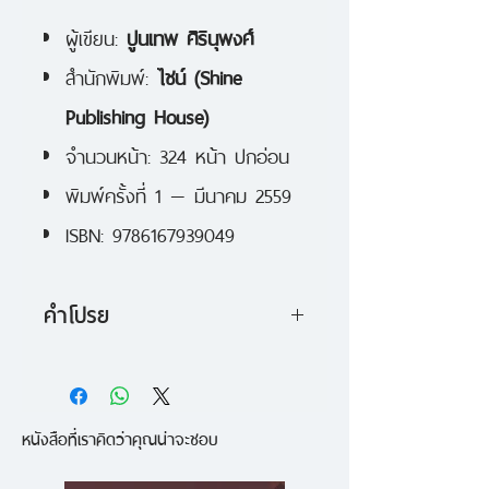
ผู้เขียน:
ปูนเทพ ศิรินุพงศ์
สำนักพิมพ์:
ไชน์ (Shine
Publishing House)
จำนวนหน้า: 324 หน้า ปกอ่อน
พิมพ์ครั้งที่ 1 — มีนาคม 2559
ISBN: 9786167939049
คำโปรย
มีเรื่องตลกโบราณสมัยยุคสหภาพ
โซเวียตเล่าเอาไว้ว่าชายผู้หนึ่งได้
หนังสือที่เราคิดว่าคุณน่าจะชอบ
เข้าไปในร้านอาหารและสำรวจดู
รายการอาหาร “ผมต้องการไก่”