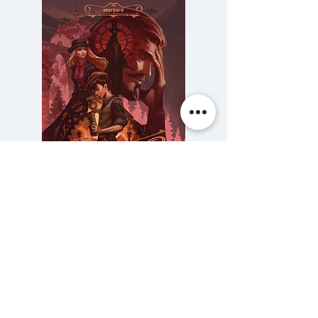
เขากล่าวขึ้น แต่บริกรตอบกลับมาว่า
ร้านไม่มีไก่ ชายผู้นั้นจึงเปลี่ยนเป็นสั่ง
เนื้อวัว แต่คำตอบที่ได้รับก็ยังคงเป็น
อย่างเดิม หลังจากนั้นเขาลองสั่ง
รายการต่างๆ ตลอดทั้งเมนู แต่ก็ได้
รับคำตอบอย่างเดิมซ้ำๆ ว่าทางร้าน
ไม่มีเมนูนั้นๆ จนถึงจุดหนึ่ง เขาก็
อารมณ์เสีย และกล่าวขึ้นมาว่า “ผม
คิดว่านี้คือ เมนูอาหาร ไม่ใช่
ความลับของสารวัตร (สตีมฟีลด์
777 โรงแรมรวมนัก
รัฐธรรมนูญ”
เล่ม 3)
ราคา
฿275.00
(Tom Ginsburg & Alberto