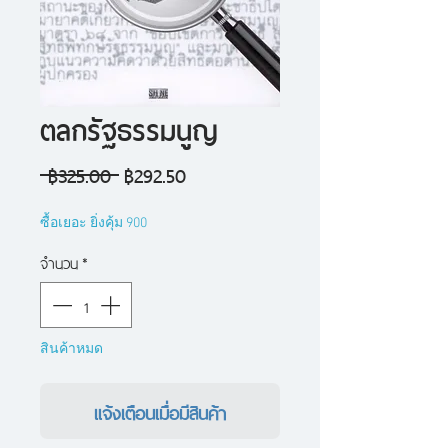
ตลกรัฐธรรมนูญ
ราคา
ราคา
 ฿325.00 
฿292.50
ปกติ
ขาย
ซื้อเยอะ ยิ่งคุ้ม 900
ลด
จำนวน
*
สินค้าหมด
แจ้งเตือนเมื่อมีสินค้า