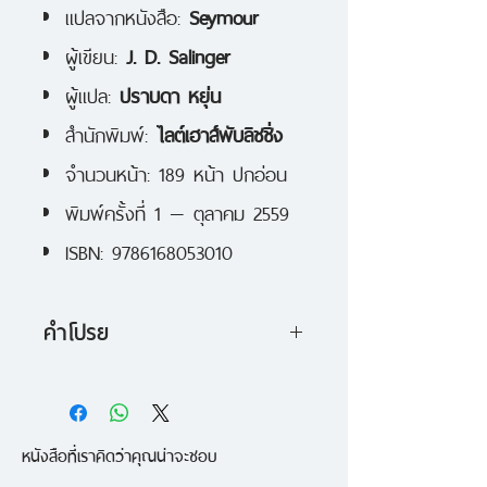
แปลจากหนังสือ:
Seymour
ผู้เขียน:
J. D. Salinger
ผู้แปล:
ปราบดา หยุ่น
สำนักพิมพ์:
ไลต์เฮาส์พับลิชชิ่ง
จำนวนหน้า: 189 หน้า ปกอ่อน
พิมพ์ครั้งที่ 1 — ตุลาคม 2559
ISBN: 9786168053010
คำโปรย
ซีมัวร์ กลาส พี่คนโตจากลูกๆ
ทั้งหมดเจ็ดคนของตระกูลกลาส ผู้
หนังสือที่เราคิดว่าคุณน่าจะชอบ
เป็นที่รักยิ่งของพ่อแม่และน้องๆ ทั้ง