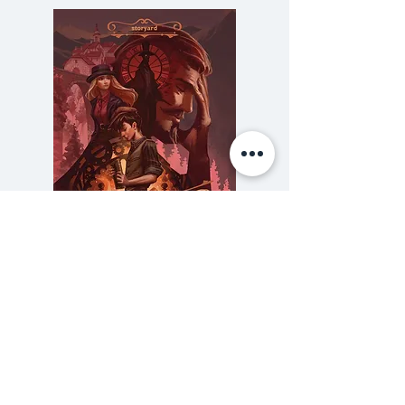
หกคน ซีมัวร์ผู้ที่เป็น ‘กวี’ ผู้ที่กลัวจะ
มีความสุขมากเกินไป ผู้ที่จบชีวิตของ
ตนเองอย่างน่าตื่นตระหนก
หนังสือเรื่องนี้จะทำให้เรารู้จักเขามาก
ขึ้นจากมุมมองของบัดดี้ - ลูกคนที่
สองของตระกูลกลาส – ที่สนิมสนม
กับซีมัวร์มากที่สุด
ความลับของสารวัตร (สตีมฟีลด์
777 โรงแรมรวมนัก
เล่ม 3)
ราคา
฿275.00