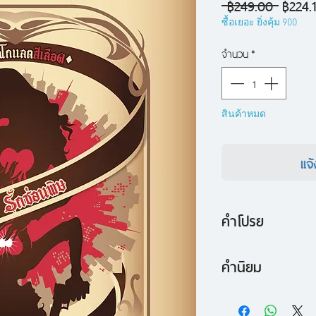
ราคา
 ฿249.00 
฿224.
ปกติ
ซื้อเยอะ ยิ่งคุ้ม 900
จำนวน
*
สินค้าหมด
แจ้
คำโปรย
ในปีค.ศ. 2083 โล
คำนิยม
ทรัพยากรครั้งใหญ่ ส
"มีเสน่ห์ดึงดูดนักอ่า
ที่หาซื้อได้ทั่วไปก