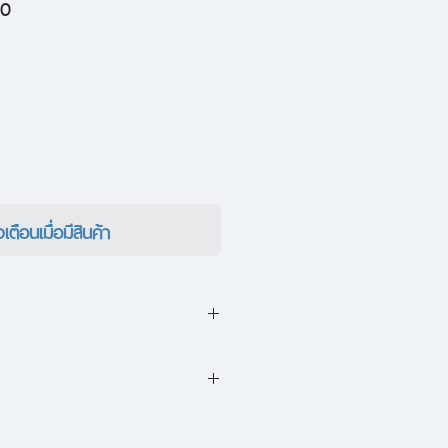
ราคา
10
ขาย
ลด
งเตือนเมื่อมีสินค้า
กเผชิญกับวิกฤตขาดแคลน
ิ่งต่างๆ ซึ่งครั้งหนึ่งเคยเป็นของ
นไม่แพ้ช็อกโกแลตมีเสน่ห์ดึงดูด
ลายเป็นสิ่งผิดกฎหมาย รวมถึง