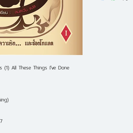
มาเฟีย"
ช็อกโกแลต... อันญ่
-The Horn Book
มาเฟียผู้ล่วงลับแ
พยายามอย่างยิ่งที่
จากโลกนอกกฎหมายซ
แต่เมื่ออดีตแฟนขอ
เถื่อน และสถานการ
s (1) All These Things I've Done

ที่วิน หนุ่มหน้าใหม่ท
กลับเป็นลูกชายของ
ทะเยอทะยานและมุ่งมั
ing)

สิ่งที่จำเป็นเพื่อค
ของตัวเอง (เล่มแรก
7
