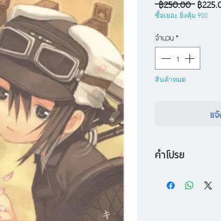
ราคา
 ฿250.00 
฿225.
ปกติ
ซื้อเยอะ ยิ่งคุ้ม 900
จำนวน
*
สินค้าหมด
แจ้
คำโปรย
คิโนะเงยหน้ามองฟ้
หิน ท้องฟ้าโปร่ง จา
ผากบ่อหินเปิดโล่ง บ