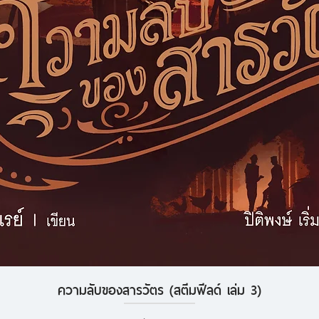
ความลับของสารวัตร (สตีมฟีลด์ เล่ม 3)
ดูข้อมูลด่วน