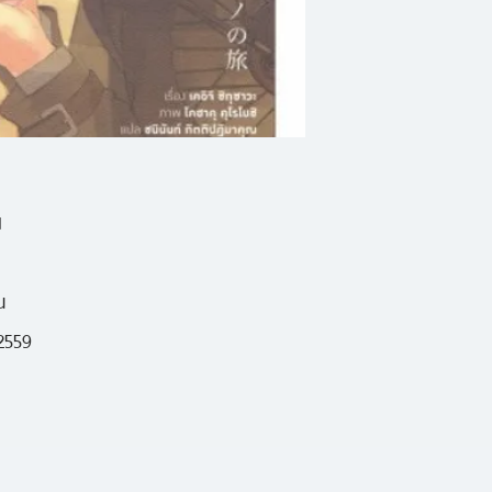
ล่ะ หากเป็นแบบนี้ตั้
สิ่งสำคัญที่สุดขอ
ตัดสินใจนะ จะนักเด
ก็เหมือนกัน... ใช่
หาก สิ่งสำคัญที่สุด
ณ
ช่วยเราในเสี้ยววินาที
ราวการเดินทางของม
น
ชื่อเฮอร์เมส
2559
นิยายแนวใหม่ซึ่งนำเส
ก่อน เล่มที่ 2 มาแล้ว