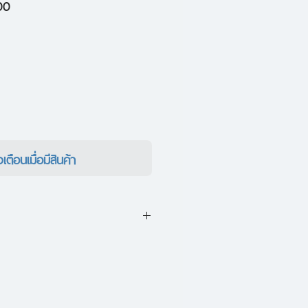
ราคา
00
ขาย
ลด
งเตือนเมื่อมีสินค้า
า ณ กลางทะเลทรายซึ่งมีทรายและ
กนั้นก้มหน้าลง แล้วมองบ่อน้ำที่
่อน้ำแห้งผาก “อย่างที่บอกใช่ไหม