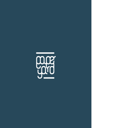
THB (฿)
HAPPINESS
ร้านหนังสือเปเปอร์ ยาร์ด
101/179 โครงการสำเพ็ง2 ถ.กัลปพฤกษ์ แขวงคลอง
บางพราน เขตบางบอน กรุงเทพฯ 10150
โทร.
(+66)61-865-5996 |
e-mail:
paper-yard@outlook.com