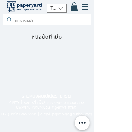
THB (฿)
หนังสือทำมือ
ร้านหนังสือเปเปอร์ ยาร์ด
101/179 โครงการสำเพ็ง2 ถ.กัลปพฤกษ์ แขวงคลอง
บางพราน เขตบางบอน กรุงเทพฯ 10150
โทร.
(+66)61-865-5996 |
e-mail:
paper-yard@outlook.com