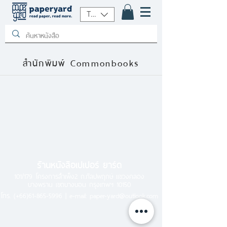
THB (฿)
สำนักพิมพ์ Commonbooks
ร้านหนังสือเปเปอร์ ยาร์ด
101/179 โครงการสำเพ็ง2 ถ.กัลปพฤกษ์ แขวงคลอง
บางพราน เขตบางบอน กรุงเทพฯ 10150
โทร.
(+66)61-865-5996 |
e-mail:
paper-yard@outlook.com