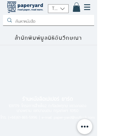
THB (฿)
สำนักพิมพ์มูลนิธิอันวีกษณา
ร้านหนังสือเปเปอร์ ยาร์ด
101/179 โครงการสำเพ็ง2 ถ.กัลปพฤกษ์ แขวงคลอง
บางพราน เขตบางบอน กรุงเทพฯ 10150
โทร.
(+66)61-865-5996 |
e-mail:
paper-yard@outlook.com