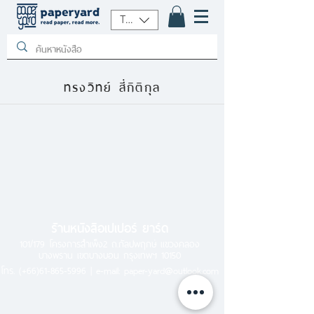
THB (฿)
ทรงวิทย์ สี่กิติกุล
ร้านหนังสือเปเปอร์ ยาร์ด
101/179 โครงการสำเพ็ง2 ถ.กัลปพฤกษ์ แขวงคลอง
บางพราน เขตบางบอน กรุงเทพฯ 10150
โทร.
(+66)61-865-5996 |
e-mail:
paper-yard@outlook.com